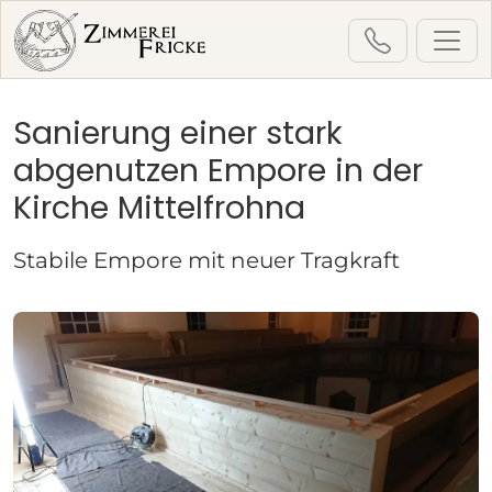
Sanierung einer stark
Startseite
Leistungen
abgenutzen Empore in der
Denkmalpflege & Kirchenbau
Kirche Mittelfrohna
Emporensanierung
Kirche Mittelfrohna (2021)
Stabile Empore mit neuer Tragkraft