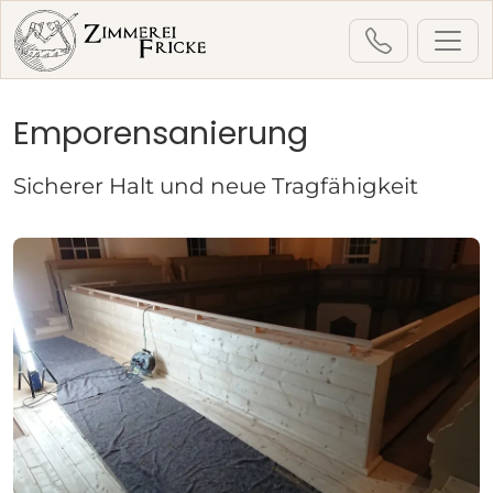
Emporensanierung
Startseite
Leistungen
Denkmalpflege & Kirchenbau
Sicherer Halt und neue Tragfähigkeit
Emporensanierung