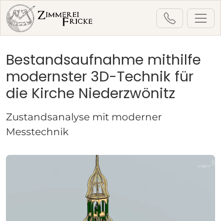
Bestandsaufnahme mithilfe
Startseite
Leistungen
modernster 3D-Technik für
Denkmalpflege & Kirchenbau
die Kirche Niederzwönitz
Bestandsaufnahme
Kirche Niederzwönitz (2021)
Zustandsanalyse mit moderner
Messtechnik