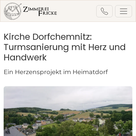
Kirche Dorfchemnitz:
Startseite
Leistungen
Turmsanierung mit Herz und
Denkmalpflege & Kirchenbau
Handwerk
Turmsanierung
Kirche Dorfchemnitz (2023)
Ein Herzensprojekt im Heimatdorf